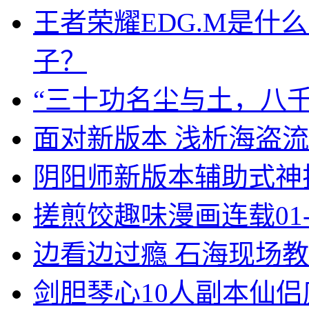
王者荣耀EDG.M是什
子？
“三十功名尘与土，八
面对新版本 浅析海盗
阴阳师新版本辅助式神
搓煎饺趣味漫画连载01
边看边过瘾 石海现场
剑胆琴心10人副本仙