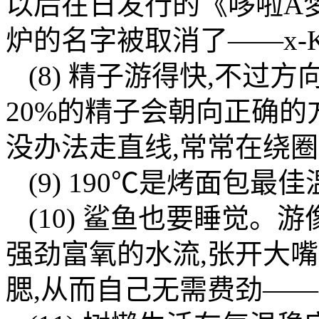
以后在日发行的《哆啦A
炉的名字被取消了——x-K
(8) 精子游得快,不
20%的精子会朝向正确的
没办法走直线,常常在绕
(9) 190℃是烤面包最佳
(10) 鲨鱼也要睡觉
强劲富氧的水流,张开大
腮,从而自己无需费劲——ㄣE