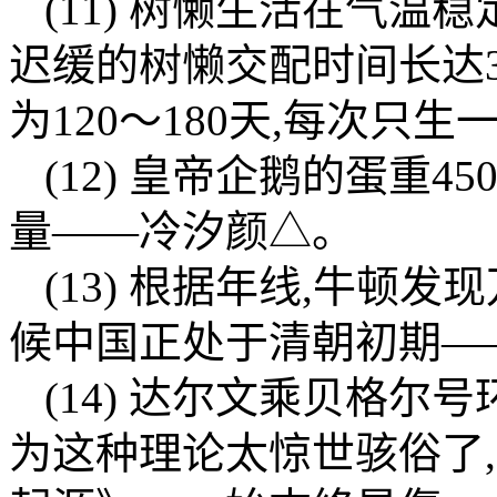
(11) 树懒生活在气温
迟缓的树懒交配时间长达
为120～180天,每次只生一只
(12) 皇帝企鹅的蛋重
量——冷汐颜△。
(13) 根据年线,牛顿
候中国正处于清朝初期—
(14) 达尔文乘贝格尔号
为这种理论太惊世骇俗了,