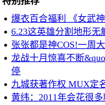
特别推荐
爆衣百合福利 《女武神
6.23这英雄分割地形
张张都是神COS!一周大师级
龙战十月惊喜不断&quot
停
九城获著作权 MUX定
黄纬：2011年会花很