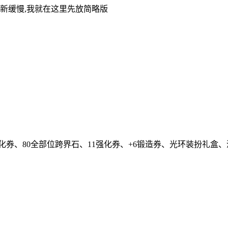
致刷新缓慢,我就在这里先放简略版
2强化券、80全部位跨界石、11强化券、+6锻造券、光环装扮礼