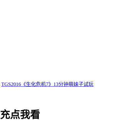
：
TGS2016《生化危机7》13分钟萌妹子试玩
补充点我看